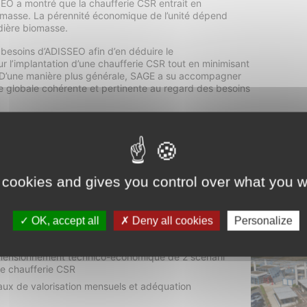
EO a montré que la chaufferie CSR entrait en
omasse. La pérennité économique de l’unité dépend
dière biomasse.
esoins d’ADISSEO afin d’en déduire le
 l’implantation d’une chaufferie CSR tout en minimisant
 D’une manière plus générale, SAGE a su accompagner
re globale cohérente et pertinente au regard des besoins
 cookies and gives you control over what you w
APPORTÉES
OK, accept all
Deny all cookies
Personalize
ns en vapeur d’ADISSEO et modélisation d’une
imensionnement technico-économique de 2 scénarii
ne chaufferie CSR
aux de valorisation mensuels et adéquation