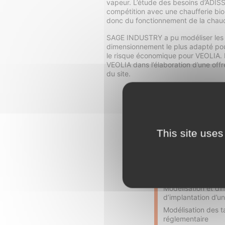
vapeur. L’étude des besoins d’ADISS
compétition avec une chaufferie bi
donc du fonctionnement de la chau
SAGE INDUSTRY a pu modéliser les b
dimensionnement le plus adapté pour
le risque économique pour VEOLIA.
VEOLIA dans l’élaboration d’une off
du site.
This site uses
RÉPONSES 
Analyse des besoi
monotone vapeur
Modélisation et d
d’implantation d’u
Modélisation des t
réglementaire