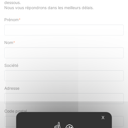
dessous.
Nous vous répondrons dans les meilleurs délais.
Prénom
*
Nom
*
Société
Adresse
Code postal
X