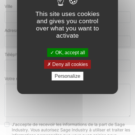
Ville
This site uses cookies
and gives you control
over what you want to
Adresse e-mail
*
activate
OK, accept all
Téléphone
Deny all cookies
Personalize
Votre message
*
J'accepte de recevoir les informations de la part de Sage
Industry. Vous autorisez Sage Industry à utiliser et traiter les