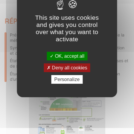
This site uses cookies
RÉPONSES APPORTÉES
and gives you control
over what you want to
Présentation des principaux procédés et des acteurs de la
activate
méthanisation
Synthèse de la réglementation attachée à la méthanisation
et de son impact sur le développement de projets
OK, accept all
État de l’art du parc en unités de méthanisation françaises et
de son évolution
Deny all cookies
Étude de marché des projets de conception – réalisation
d’unités de méthanisation de grande capacité
Personalize