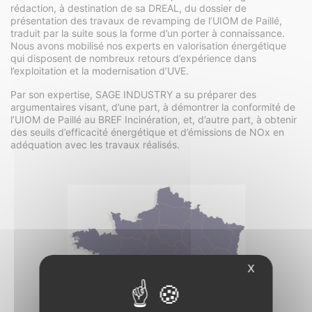
rédaction, à destination de sa DREAL, du dossier de
présentation des travaux de revamping de l’UIOM de Paillé,
traduit par la suite sous la forme d’un porter à connaissance.
Nous avons mobilisé nos experts en valorisation énergétique
qui disposent de nombreux retours d’expérience dans
l’exploitation et la modernisation d’UVE.
Par son expertise, SAGE INDUSTRY a su préparer des
argumentaires visant, d’une part, à démontrer la conformité de
l’UIOM de Paillé au BREF Incinération, et, d’autre part, à obtenir
des seuils d’efficacité énergétique et d’émissions de NOx en
adéquation avec les travaux réalisés.
X